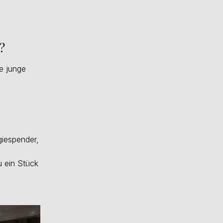
?
ne junge
giespender,
u ein Stück