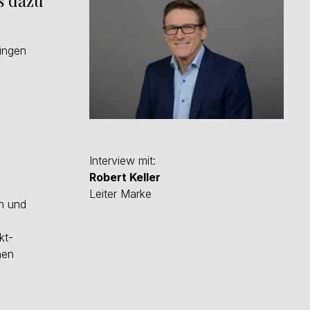
s dazu
lingen
Interview mit:
Robert Keller
Leiter Marke
n und
kt-
nen