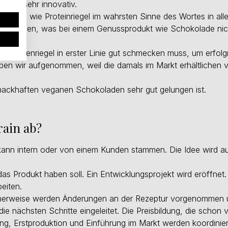
 hier sehr innovativ.
dukte, wie Proteinriegel im wahrsten Sinne des Wortes in all
zubeziehen, was bei einem Genussprodukt wie Schokolade ni
koladenriegel in erster Linie gut schmecken muss, um erfolg
ben wir aufgenommen, weil die damals im Markt erhältlichen
mackhaften veganen Schokoladen sehr gut gelungen ist.
rain ab?
e kann intern oder von einem Kunden stammen. Die Idee wird au
das Produkt haben soll. Ein Entwicklungsprojekt wird eröffnet
eiten.
blicherweise werden Änderungen an der Rezeptur vorgenommen
ie nächsten Schritte eingeleitet. Die Preisbildung, die schon 
rung, Erstproduktion und Einführung im Markt werden koordinier