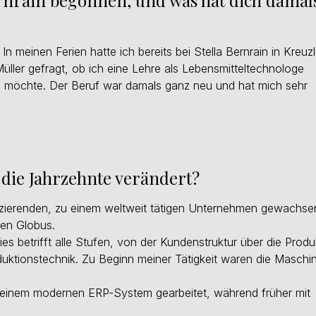
Bernrain begonnen, und was hat dich damal
In meinen Ferien hatte ich bereits bei Stella Bernrain in Kreuz
ler gefragt, ob ich eine Lehre als Lebensmitteltechnologe
en möchte. Der Beruf war damals ganz neu und hat mich sehr
 die Jahrzehnte verändert?
uzierenden, zu einem weltweit tätigen Unternehmen gewachse
den Globus.
s betrifft alle Stufen, von der Kundenstruktur über die Produ
uktionstechnik. Zu Beginn meiner Tätigkeit waren die Maschi
 einem modernen ERP-System gearbeitet, während früher mit