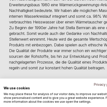
Erweiterungsbaus 1980 eine Wärmerückgewinnungs-Anlage in
Nachhaltigkeit bedeutete. Wir haben alle möglichen Mas
internen Wasserkreislauf integriert und somit ca. 98% 
verbrauchtes Heisswasser über einen Wärmetauscher gel
Zu Beginn der 1990er Jahre hat Stella Bernrain als eine
gebracht. Somit wurde auch der Gedanke von Nachhaltig
Stellenwert einnimmt. Heute wird die gesamte Wertschöp
Produkts mit einbezogen. Dabei spielen auch ethische We
Die Qualität der Produkte war immer schon ein wichtiger 
sourcen der Rohstoffe, bis hin zur Entwicklung und Prod
nachgelagerten Prozesse, die die Qualität eines Produkt
regeln und somit zur konstant hohen Qualität beitragen.
6. Schokolade ist heute in sehr vielen
Privacy 
We use cookies
Veränderungen hast du in der Produkt
We may place these for analysis of our visitor data, to improve our websit
show personalised content and to give you a great website experience. 
more information about the cookies we use open the settings.
Es ist immer noch so, dass die «altbewährten» Schokol