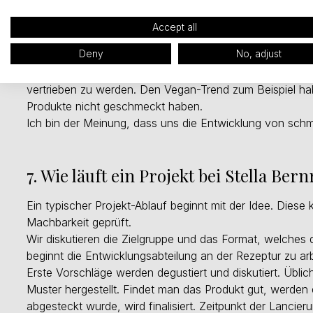
die Innovationen sind es, von denen man spricht. Wir sind
Das Sortiment hat sich extrem gewandelt. Heute sind Pro
Accept all
Gesundheitstrends versucht man in die Produkte mitein
Deny
No, adjust
einfach ist.
Da meiner Meinung nach eine Schokolade, oder ein Scho
vertrieben zu werden. Den Vegan-Trend zum Beispiel ha
Produkte nicht geschmeckt haben.
Ich bin der Meinung, dass uns die Entwicklung von sch
7. Wie läuft ein Projekt bei Stella Bern
Ein typischer Projekt-Ablauf beginnt mit der Idee. Dies
Machbarkeit geprüft.
Wir diskutieren die Zielgruppe und das Format, welches 
beginnt die Entwicklungsabteilung an der Rezeptur zu arb
Erste Vorschläge werden degustiert und diskutiert. Ü
Muster hergestellt. Findet man das Produkt gut, werden d
abgesteckt wurde, wird finalisiert. Zeitpunkt der Lancie