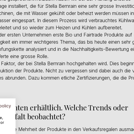
stalliert, die für Stella Bernrain eine sehr grosse Investitio
chinen, die mit Wasser gekühlt oder beheizt werden müssen in
Wasser eingespart. In diesem Prozess wird verbrauchtes Kühlw
eitet und so wieder zum Heizen und Kühlen aufbereitet.
 der ersten Unternehmen erste Bio und Fairtrade Produkte auf
keit ein immer wichtigeres Thema, das bis heute einen sehr 
fungskette analysiert und in die Nachhaltigkeits-Bewertung e
rte eine grosse Rolle.
Faktor, der bei Stella Bernrain hochgehalten wird. Dies begin
uktion der Produkte. Nicht zu vergessen sind dabei auch die 
es abrunden. Dazu kommen etliche Zertifizierungen, die die P
 Varianten erhältlich. Welche Trends oder
policy
vielfalt beobachtet?
e,
For
aden die Mehrheit der Produkte in den Verkaufsregalen ausma