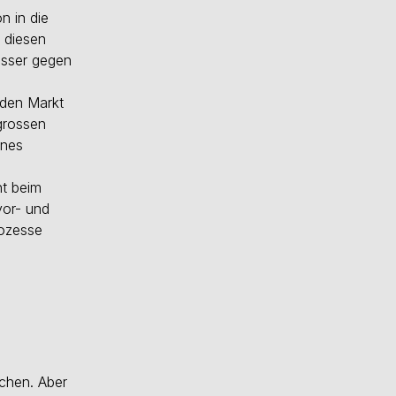
n in die
 diesen
asser gegen
 den Markt
grossen
ines
nt beim
vor- und
rozesse
chen. Aber