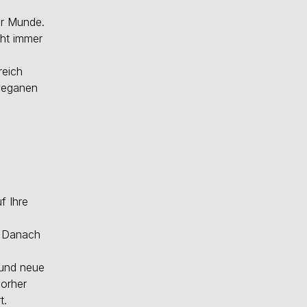
er Munde.
cht immer
reich
 veganen
f Ihre
. Danach
 und neue
vorher
t.