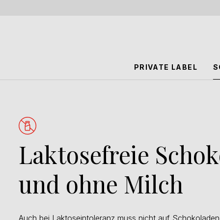
PRIVATE LABEL
S
Laktosefreie Schok
und ohne Milch
Auch bei Laktoseintoleranz muss nicht auf Schokoladen