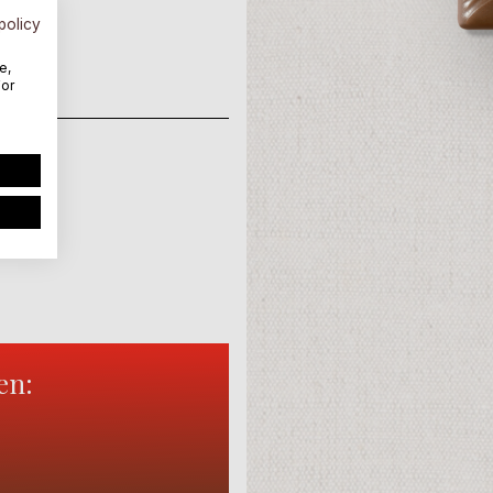
policy
e,
For
hin
öl
en: