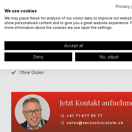
Privacy 
We use cookies
We may place these for analysis of our visitor data, to improve our websit
show personalised content and to give you a great website experience. 
Merkmale
Produktebeispiele (PDF’s)
more information about the cookies we use open the settings.
Hergestellt in der Schweiz
Ohne Lezit
Accept all
Massgeschneiderte Rezepturen
Ohne Soja
Deny
No, adjust
Ohne GVO
Ohne Palm
Ohne Gluten
stella_qd_lactose-free.pdf
DOCUMENT , 0.1 MB
Jetzt Kontakt aufnehm
+41 71 677 93 77
sales@swisschocolate.ch