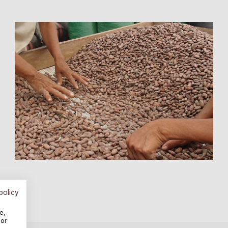
policy
e,
For