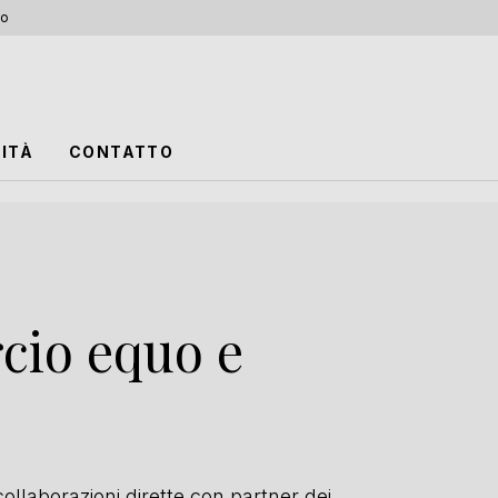
no
ITÀ
CONTATTO
cio equo e
ollaborazioni dirette con partner dei