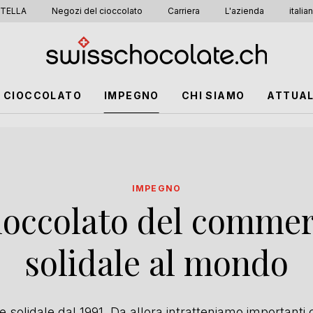
TELLA
Negozi del cioccolato
Carriera
L'azienda
italia
CIOCCOLATO
IMPEGNO
CHI SIAMO
ATTUAL
IMPEGNO
cioccolato del commer
solidale al mondo
solidale dal 1991. Da allora intratteniamo importanti c